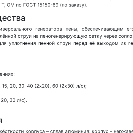
 Т, ОМ по ГОСТ 15150-69 (по заказу).
щества
версального генератора пены, обеспечивающим ег
ылённой струи на пеногенерирующую сетку через сопло
для уплотнения пенной струи перед её выходом из ге
ениях:
15, 20, 30, 40 (2х20), 60 (2х30) л/с);
20, 30 л/с).
я
жёсткости корпуса – сплав алюминия; корпус – нержав